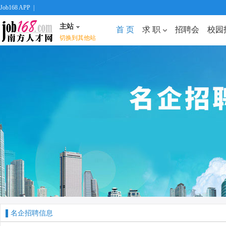
Job168 APP
|
主站
首 页
求 职
招聘会
校园
切换到其他站
名企招聘信息