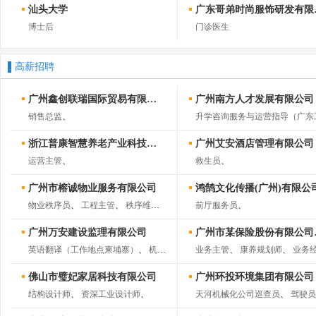
汕头大学
广东哥
博士后
门诊医生
高薪招聘
广州鑫创联瑞国际贸易有限公司
广州南方人才发展有限公司
销售总监
、
浙江普康智慧养老产业科技有限公司
广州艾安酒店管理有限公司
运营主管
、
救生员
、
广州市榕诚物业服务有限公司
鸿鹄文化传播(广州)有限公
物业秩序员
、
工程主管
、
秩序维护领班
、
客户服务主管
前厅服务员
、
、
广州万安建设监理有限公司
广州市
英语翻译（工作地点柬埔寨）
、
机电专监
、
机电工程师
业务主管
、
、
康养规划师
光伏电站运营、维
、
业务经
佛山市璧妃家居科技有限公司
广州环投环境集团有限公司
结构设计师
、
资深工业设计师
、
天河机械化公司巡查员
、
驾驶员(油脂公司