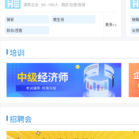
国有企业
|
50--100人
|
酒店/住宿/旅游
保安
救生员
销
更多>>
前台/咨客
业
培训
招聘会