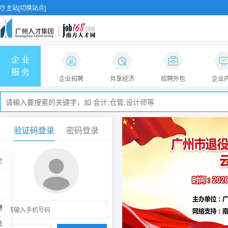
主站[切换站点]
企 业
job168网
服 务
企业招聘
共享经济
招聘外包
企业
验证码登录
密码登录
企
聘
关