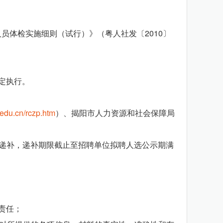
体检实施细则（试行）》（粤人社发〔2010〕
定执行。
t.edu.cn/rczp.htm
）、揭阳市人力资源和社会保障局
递补，递补期限截止至招聘单位拟聘人选公示期满
责任；