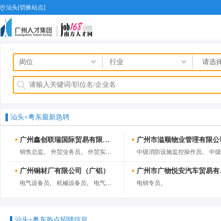
汕头[切换站点]
job168网
汕头+粤东最新急聘
广州鑫创联瑞国际贸易有限公司
广州市溢顺物业管理有限公
销售总监
、
外贸业务员
、
外贸实习生
、
海外产品运营
中级消防设施监控操作员
、
、
中级消防设施监
广州铜材厂有限公司（广铝）
广州市广
电气设备员
、
机械设备员
、
电气管理员
、
机械管理员
电销专员
、
、
汕头+粤东热点招聘信息