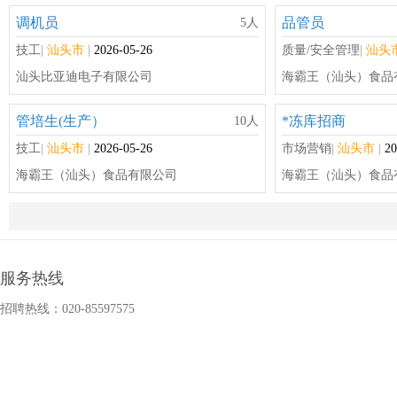
调机员
品管员
5人
技工
|
汕头市
|
2026-05-26
质量/安全管理
|
汕头
汕头比亚迪电子有限公司
海霸王（汕头）食品
管培生(生产）
*冻库招商
10人
技工
|
汕头市
|
2026-05-26
市场营销
|
汕头市
|
20
海霸王（汕头）食品有限公司
海霸王（汕头）食品
订单计划员
叉车兼仓管
1人
生产/营运
|
汕头市
|
2026-05-26
技工
|
汕头市
|
2026-0
海霸王（汕头）食品有限公司
海霸王（汕头）食品
服务热线
招聘热线：020-85597575
研发工程师
市场总监
5人
IT-品管、技术支持及其它
|
汕头市
|
2026-05-26
市场营销
|
汕头市
|
20
汕头超声显示器有限公司
海霸王（汕头）食品