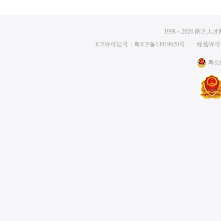
外贸业务员
积木搭建专员
1人
市场营销
|
汕头市
|
2026-05-26
电商
|
汕头市
|
2026-0
1998～
2026
南方人才网 
汕头市禾星协力科技有限公司
汕头市禾星协力科技
ICP许可证号：粤ICP备13019620号
经营许可证编号
粤公网
营业员
营业员
2人
销售
|
梅州市
|
2026-05-26
销售
|
梅州市
|
2026-0
广东保灵医药有限公司
广东保灵医药有限公
签约专员
汽车吊司机
2人
房地产中介/交易
|
揭阳市
|
2026-04-23
司机
|
潮州市
|
2026-0
广东正升建筑有限公司
广东正升建筑有限公
技术员
普工
10人
生产/营运
|
梅州市
|
2026-03-13
其它类
|
潮州市
|
2026
梅州市盛富金属制品有限公司
广东博宇集团有限公