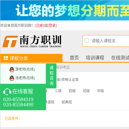
欢迎来到南方职训网！
[注册]
或
[登录]
首页
培训课程
在线测
课程分类
当前位置：
南方人才职业训练中心
>
培训考证
课
培训考证
游老师(在线)
新技能
程
视频课程
人力资源管理师
劳动关系
池老师(在线)
咨
课程分类：
培训考证 >
职业技能/资格认证类
询
协调师
更多>>
课程级别：
在线客服
一级
二级
三级
四级
初级
中级
学历教育
增值
020-85584319
班级类型：
强化班
快速班
经典班
020-85584490
自考/成人高考
成人高考辅导班
华南
师范大学
华南理工大学
更多>>
已选条件：