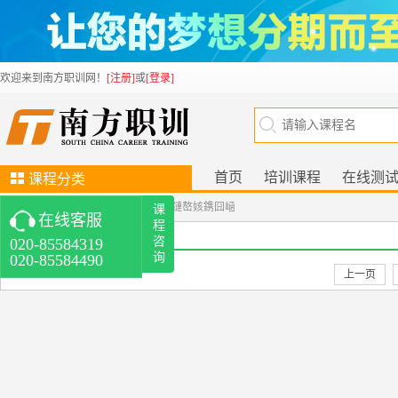
欢迎来到南方职训网！
[注册]
或
[登录]
首页
培训课程
在线测
课程分类
当前位置：
南方人才职业训练中心
>
鏈嶅姟鎸囧崡
课
培训考证
新技能
池老师(在线)
程
鏈嶅姟鎸囧崡
视频课程
人力资源管理师
劳动关系
游老师(在线)
咨
询
协调师
更多>>
上一页
在线客服
学历教育
增值
020-85584319
020-85584490
自考/成人高考
成人高考辅导班
华南
师范大学
华南理工大学
更多>>