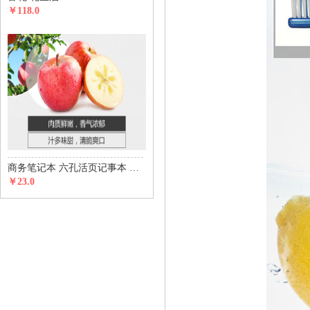
￥118.0
商务笔记本 六孔活页记事本 五金磁铁搭扣款
￥23.0