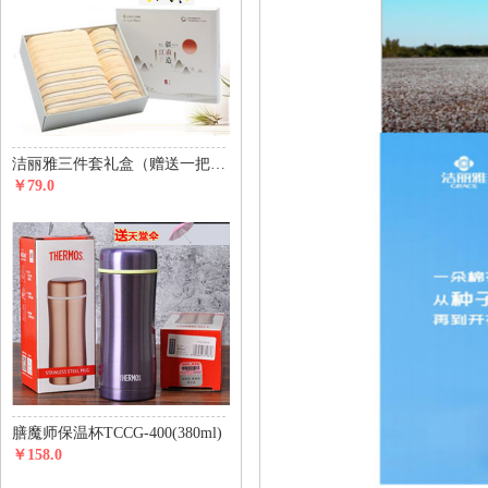
洁丽雅三件套礼盒（赠送一把价值29元天堂伞）
￥79.0
膳魔师保温杯TCCG-400(380ml)
￥158.0