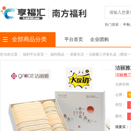
热门搜索：
中秋
全部商品分类
平台首页
企业团购
您当前位置：
福利平台首页
>
福利商品
>
居家生活
> 洁丽雅三件套礼盒（赠送一
洁丽雅
洁丽雅三
兑换价格
运费：
类型：
颜色：
我要买：