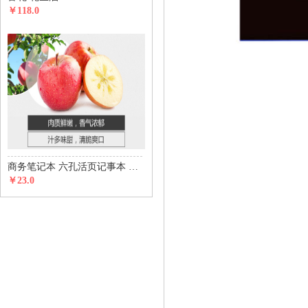
￥118.0
商务笔记本 六孔活页记事本 五金磁铁搭扣款
￥23.0