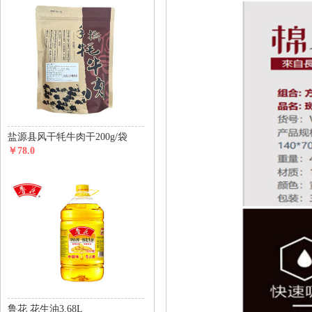
盐源县风干牦牛肉干200g/袋
￥78.0
鲁花 花生油3.68L