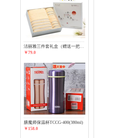
洁丽雅三件套礼盒（赠送一把价值29元天堂伞）
￥79.0
膳魔师保温杯TCCG-400(380ml)
￥158.0