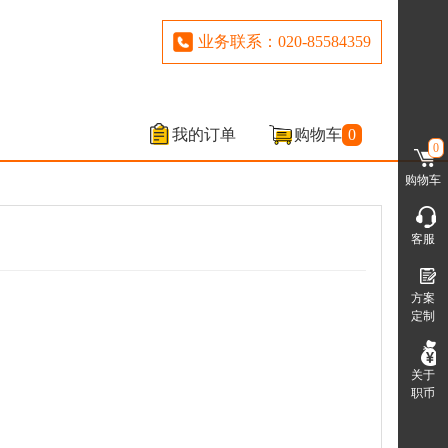
业务联系：020-85584359
我的订单
购物车
0
0
购物车
客服
方案
定制
关于
职币