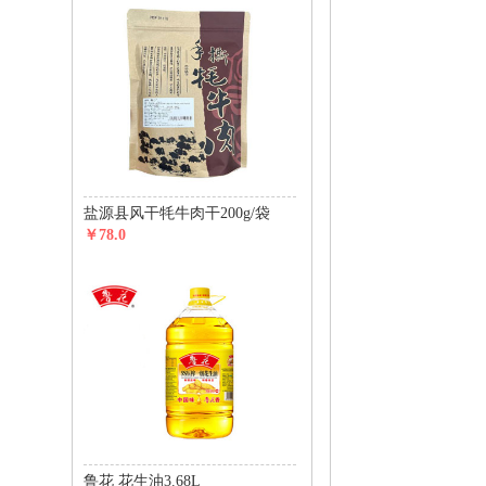
盐源县风干牦牛肉干200g/袋
￥78.0
鲁花 花生油3.68L