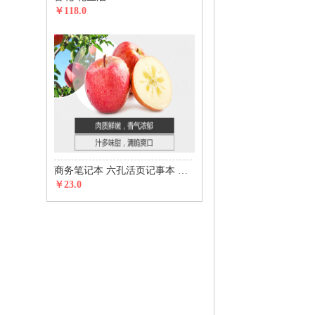
￥118.0
商务笔记本 六孔活页记事本 五金磁铁搭扣款
￥23.0