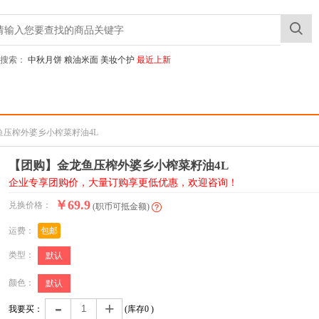
搜索：
中秋月饼
粮油米面
美妆个护
最近上新
鱼压榨外婆乡小榨菜籽油4L
【团购】金龙鱼压榨外婆乡小榨菜籽油4L
企业专享团购价，大量订购享更低优惠，欢迎咨询！
￥69.9
兑换价格：
(职币可抵金额)
运费：
包邮
类型：
默认
颜色：
默认
-
+
我要买：
(库存
0
)