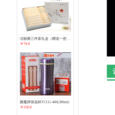
洁丽雅三件套礼盒（赠送一把价值29元天堂伞）
￥79.0
膳魔师保温杯TCCG-400(380ml)
￥158.0