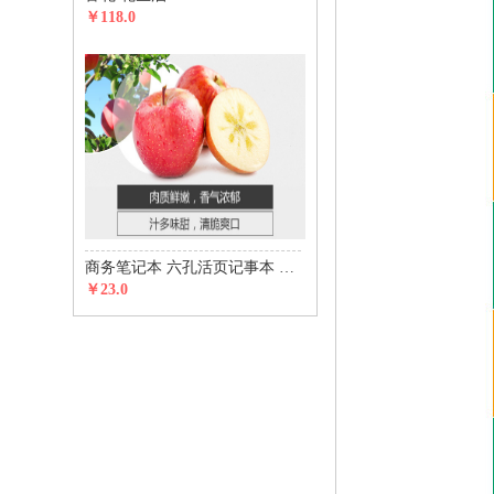
￥118.0
商务笔记本 六孔活页记事本 五金磁铁搭扣款
￥23.0