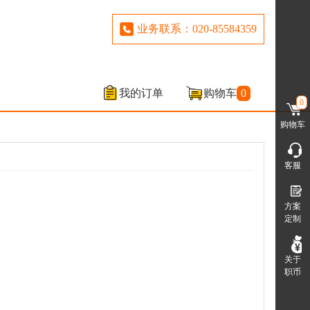
业务联系：020-85584359
我的订单
购物车
0
0
购物车
客服
方案
定制
关于
职币