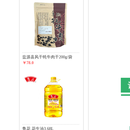
盐源县风干牦牛肉干200g/袋
￥78.0
鲁花 花生油3.68L