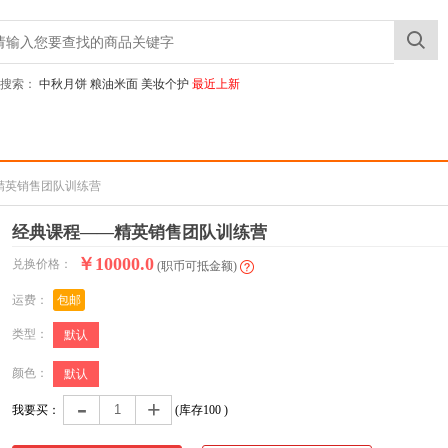
搜索：
中秋月饼
粮油米面
美妆个护
最近上新
—精英销售团队训练营
经典课程——精英销售团队训练营
￥10000.0
兑换价格：
(职币可抵金额)
运费：
包邮
类型：
默认
颜色：
默认
-
+
我要买：
(库存
100
)