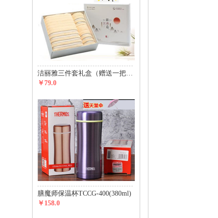
洁丽雅三件套礼盒（赠送一把价值29元天堂伞）
￥79.0
膳魔师保温杯TCCG-400(380ml)
￥158.0