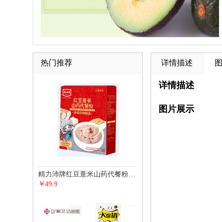
热门推荐
详情描述
详情描述
图片展示
精力沛牌红豆薏米山药代餐粉450g(30g*15包)
￥49.9