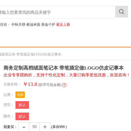
搜索：
中秋月饼
粮油米面
美妆个护
最近上新
绒面笔记本 带笔插定做LOGO仿皮记事本
商务定制高档绒面笔记本 带笔插定做LOGO仿皮记事本
企业专享团购价，支持个性化定制，大量订购享更低优惠，欢迎咨询！
￥13.0
兑换价格：
(职币可抵金额)
运费：
包邮
类型：
默认
颜色：
默认
-
+
我要买：
(库存
999
)