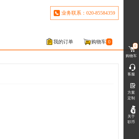
业务联系：020-85584359
我的订单
购物车
0
0
购物车
客服
方案
定制
关于
职币