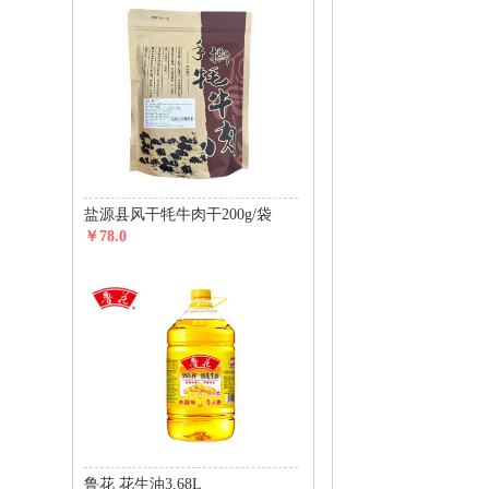
盐源县风干牦牛肉干200g/袋
￥78.0
鲁花 花生油3.68L