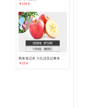
￥118.0
商务笔记本 六孔活页记事本 五金磁铁搭扣款
￥23.0