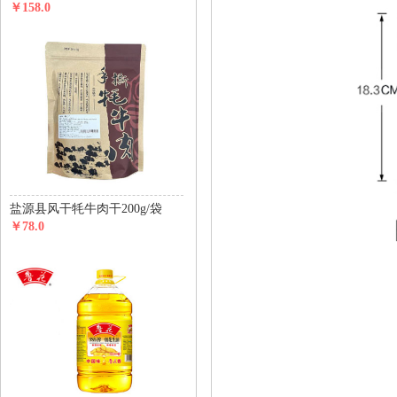
￥158.0
盐源县风干牦牛肉干200g/袋
￥78.0