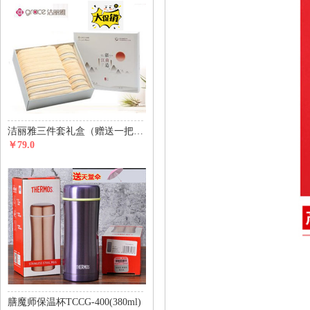
洁丽雅三件套礼盒（赠送一把价值29元天堂伞）
￥79.0
膳魔师保温杯TCCG-400(380ml)