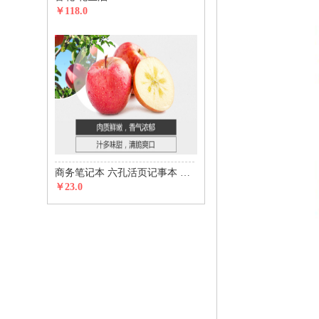
￥118.0
商务笔记本 六孔活页记事本 五金磁铁搭扣款
￥23.0