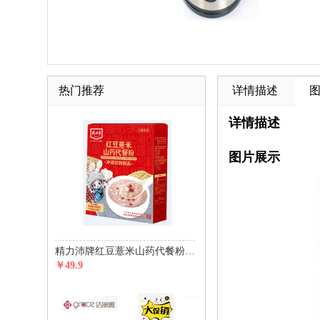
热门推荐
详情描述
详情描述
图片展示
精力沛牌红豆薏米山药代餐粉450g(30g*15包)
￥49.9