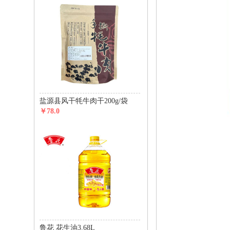
盐源县风干牦牛肉干200g/袋
￥78.0
鲁花 花生油3.68L