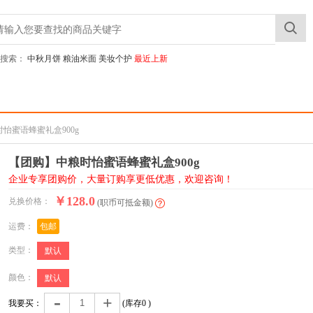
搜索：
中秋月饼
粮油米面
美妆个护
最近上新
时怡蜜语蜂蜜礼盒900g
【团购】中粮时怡蜜语蜂蜜礼盒900g
企业专享团购价，大量订购享更低优惠，欢迎咨询！
￥128.0
兑换价格：
(职币可抵金额)
运费：
包邮
类型：
默认
颜色：
默认
-
+
我要买：
(库存
0
)