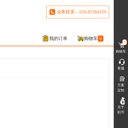
业务联系：020-85584359
我的订单
购物车
0
0
购物车
客服
方案
定制
关于
职币