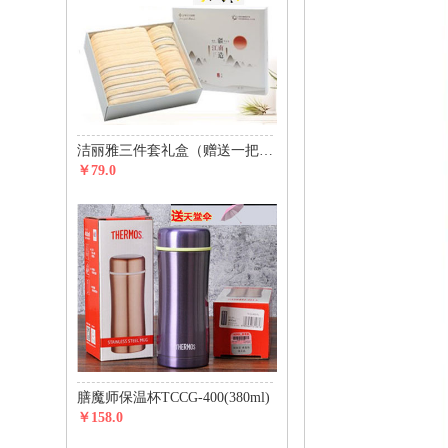
洁丽雅三件套礼盒（赠送一把价值29元天堂伞）
￥79.0
膳魔师保温杯TCCG-400(380ml)
￥158.0