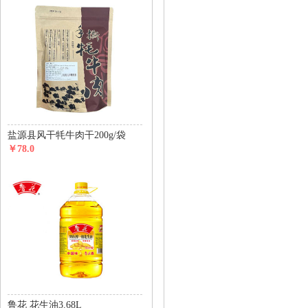
盐源县风干牦牛肉干200g/袋
￥78.0
鲁花 花生油3.68L