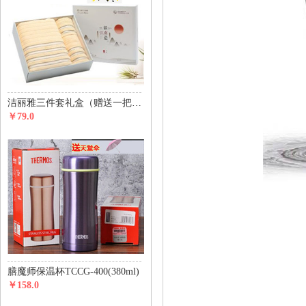
洁丽雅三件套礼盒（赠送一把价值29元天堂伞）
￥79.0
膳魔师保温杯TCCG-400(380ml)
￥158.0