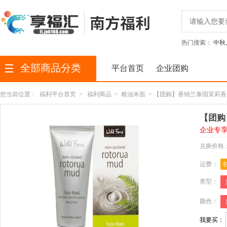
热门搜索：
中秋
全部商品分类
平台首页
企业团购
您当前位置：
福利平台首页
>
福利商品
>
粮油米面
> 【团购】香纳兰泰国茉莉香米
【团购
企业专
兑换价格
运费：
类型：
颜色：
我要买：