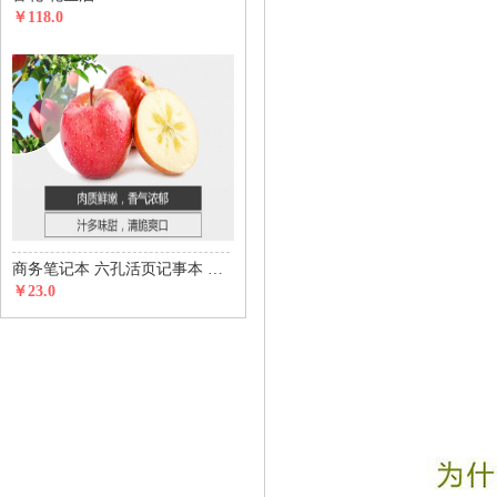
￥118.0
商务笔记本 六孔活页记事本 五金磁铁搭扣款
￥23.0