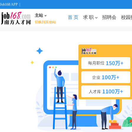
Job168 APP
|
主站
首 页
求 职
招聘会
校园
切换到其他站