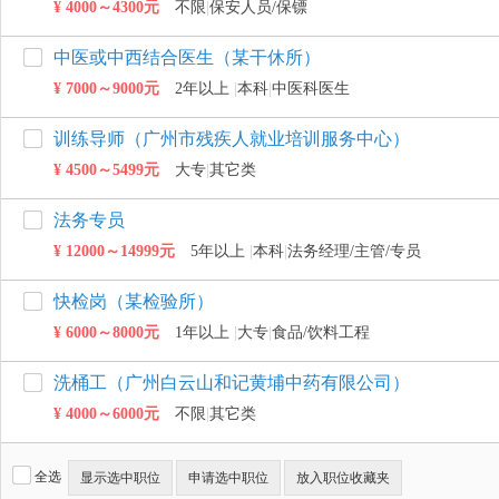
¥ 4000～4300元
不限
|
保安人员/保镖
中医或中西结合医生（某干休所）
¥ 7000～9000元
2年以上
|
本科
|
中医科医生
训练导师（广州市残疾人就业培训服务中心）
¥ 4500～5499元
大专
|
其它类
法务专员
¥ 12000～14999元
5年以上
|
本科
|
法务经理/主管/专员
快检岗（某检验所）
¥ 6000～8000元
1年以上
|
大专
|
食品/饮料工程
洗桶工（广州白云山和记黄埔中药有限公司）
¥ 4000～6000元
不限
|
其它类
全选
显示选中职位
申请选中职位
放入职位收藏夹