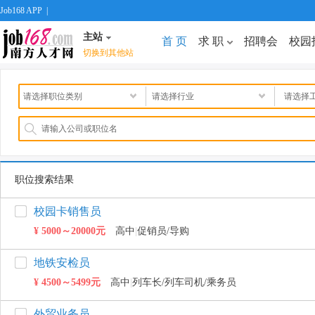
Job168 APP
|
主站
首 页
求 职
招聘会
校园
切换到其他站
职位搜索结果
校园卡销售员
¥ 5000～20000元
高中
|
促销员/导购
地铁安检员
¥ 4500～5499元
高中
|
列车长/列车司机/乘务员
外贸业务员