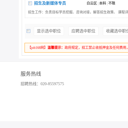
招生及新媒体专员
白云区
|
本科
|
不限
招生工作：负责目标学员挖掘、咨询对接，解答招生政策、 课程
户，完成报名转化及后续服务 衔接；参与招生活动策划与落地（
）。？ 新媒体运营：负责活动视频拍摄及后期剪辑制作；官方微信
显示选中职位
应聘选中职位
收藏选中职
等平台内容编辑、发布与维护，提升 账号活跃度；策划新媒体招
视频推 广），吸引潜在学员；监测平台数据，优化运营策略，扩大
大专。
【job168网】
温馨提示：
政府规定，招工禁止收抵押金及任何费用
服务热线
招聘热线：020-85597575