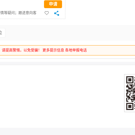
申请
详情等疑问；跟进意向客
如线下宣讲、体验课组织
 公众号、视频号、抖音
位
生活动（如直播带课、短
 品牌曝光。 学历要求：
，请提高警惕，以免受骗！
更多提示信息
各地举报电话