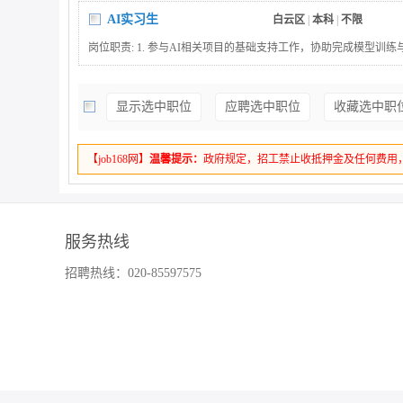
AI实习生
白云区
|
本科
|
不限
岗位职责: 1. 参与AI相关项目的基础支持工作，协助完成模型训练与数
进行数据的收集、整理与标注，确保数据质量满足训练 需求 3. 在
成基础算法实现与测试 4. 配合团队完成技术文档的整理与更新 任职
显示选中职位
应聘选中职位
收藏选中职
域有基本了解，具备一定的理论基础 2. 熟悉常见机器学习或深度学习
础的数据处理能力，能使用Python等工具进行简单编 程 4. 工作
能力和责任心 学历要求：本科、硕士。
【job168网】
温馨提示：
政府规定，招工禁止收抵押金及任何费用
服务热线
招聘热线：020-85597575