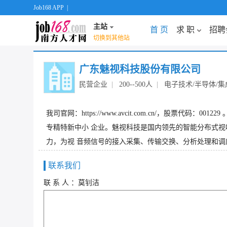
Job168 APP
|
主站
首 页
求 职
招聘
切换到其他站
广东魅视科技股份有限公司
民营企业
|
200--500人
|
电子技术/半导体/集
我司官网：https://www.avcit.com.cn/，股
专精特新中小 企业。魅视科技是国内领先的智能分布式视
力，为视 音频信号的接入采集、传输交换、分析处理和调度决
联系我们
联 系 人 ：莫钊洁