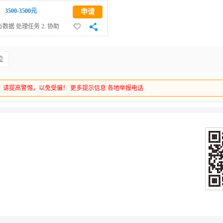
3500-3500元
申请
据 处理任务 2. 协助
指导下使用常用AI框架完
要求： 1. 对人工智能领
位
框架者优先 3. 具备基
认真细致，具备较强的学习
，请提高警惕，以免受骗！
更多提示信息
各地举报电话