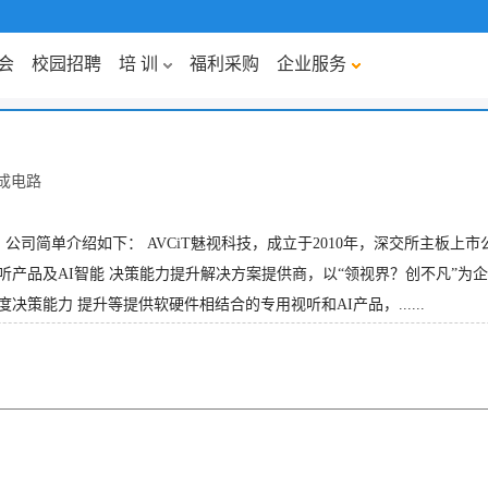
会
校园招聘
培 训
福利采购
企业服务
成电路
票代码：001229 。公司简单介绍如下： AVCiT魅视科技，成立于2010年，深
听产品及AI智能 决策能力提升解决方案提供商，以“领视界？创不凡”为
策能力 提升等提供软硬件相结合的专用视听和AI产品，......