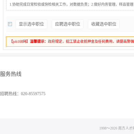
1.协助完成日常检验或快检相关工作，对数据负责；2.做好内务管理、样品管
维护管理；3.协助记录检验原始数据，复核检验结果；4.协助收集相关标准和检
成上级领导交办的任务。学历要求：食品或化学、化工相关专业
显示选中职位
应聘选中职位
收藏选中职位
【job168网】
温馨提示：
政府规定，招工禁止收抵押金及任何费用，请提高警
服务热线
招聘热线：020-85597575
1998～
2026
南方人才网 