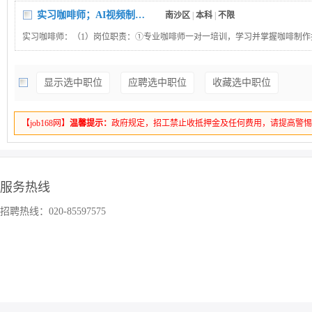
实习咖啡师；AI视频制作实习生；人事助理
南沙区
|
本科
|
不限
实习咖啡师：（1）岗位职责：①专业咖啡师一对一培训，学习并掌握咖啡制作
习各类咖啡器械的操作技巧和维护保养；③配合店长完成日常咖啡饮品及小吃
④积极协助店长提升客户服务体验，热情接待每位顾客及妥善处理各类投诉；
显示选中职位
应聘选中职位
收藏选中职位
与门店日常管理，包括点单收银流程及维持门店环境的卫生与整洁。（2）任职
体健康，形象端庄，生活习惯积极向上，无不良嗜好；②热爱咖啡文化，对咖
兴趣，愿意学习并掌握相关技巧；③具备良好的团队合作精神。学历要求：本
【job168网】
温馨提示：
政府规定，招工禁止收抵押金及任何费用，请提高警
AI视频制作实习生：（1）岗位职责：①协助完成AI漫剧相关的视频制作工作
于素材处理、AI生成内容优化、成片辅助剪辑等；②配合团队探索生视频类AI
创作中的应用场景，参与相关创作流程的优化与落地；③完成团队交办的其他与
作相关的辅助工作。（2）任职要求：①掌握基础的生视频类AI工具使用方法
服务热线
灵、Vidu等），能够独立完成基础的AI生视频操作；②对AI漫剧等AI影视领域
趣，愿意主动探索前沿AI创作工具与技术；③学习能力强，具备较强的沟通协
招聘热线：020-85597575
队协作意识，工作认真负责、积极主动。学历要求：本科及以上学历人事助理：
职责：①协助办理员工入职、离职、考勤、社保等基础人事手续；②整理员工
各类人事资料；③协助招聘、面试邀约；④完成部门日常行政与领导交办的其
（2）任职要求：①工作认真负责，细心，责任心强，善于沟通，逻辑条理清晰
组织协调能力，人际敏感度高，性格外向；③具备较强的抗压能力，能熟练使用
Office等办公软件。学历要求：本科及以上学历