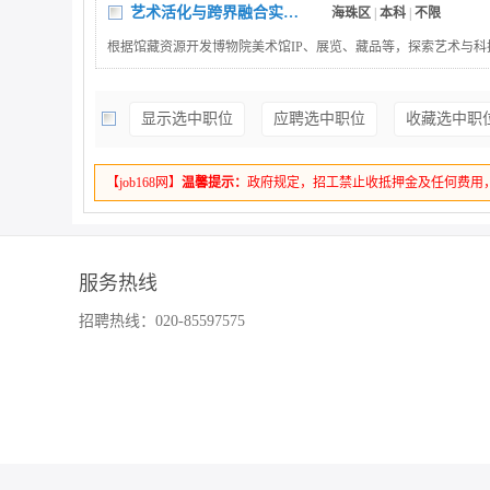
艺术活化与跨界融合实践岗
海珠区
|
本科
|
不限
根据馆藏资源开发博物院美术馆IP、展览、藏品等，探索艺术与
跨界融合；组建多元化团队，推动创意转化为实际项目并面向市
显示选中职位
应聘选中职位
收藏选中职
【job168网】
温馨提示：
政府规定，招工禁止收抵押金及任何费用
服务热线
招聘热线：020-85597575