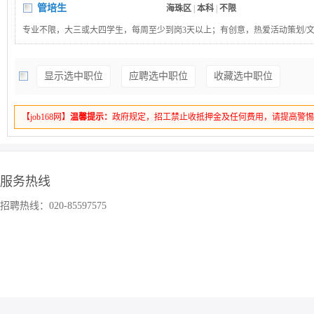
管培生
海珠区
|
本科
|
不限
专业不限，大三或大四学生，每周至少到岗3天以上；有创意，热爱活动策划/
备执行能力，能接受轮岗。
显示选中职位
应聘选中职位
收藏选中职位
【job168网】
温馨提示：
政府规定，招工禁止收抵押金及任何费用，请提高警
服务热线
招聘热线：020-85597575