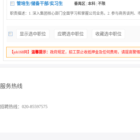
管培生/储备干部/实习生
番禺区
|
本科
|
不限
职责描述：1. 深入集团核心部门全面学习和掌握公司业务。2. 参与商务谈判、
目管理及创新业务落地。3. 根据业务需要在项目中担任核心角色，逐步承担团
4. 基于业务数据提出优化策略，撰写分析报告并推动执行。5. 提出创新想法并
显示选中职位
应聘选中职位
收藏选中职位
力业务模式优化与效率提升。岗位要求：1. 本科及以上学历。2. 具备较强的学
动力，能快速适应业务挑战。3. 具备良好沟通表达能力、逻辑分析及解决问题能力
导向，抗压能力强，有管理潜质或业务开拓精神。5. 具备创新思维，能够提出
【job168网】
温馨提示：
政府规定，招工禁止收抵押金及任何费用，请提高警
解决方案。
服务热线
招聘热线：020-85597575