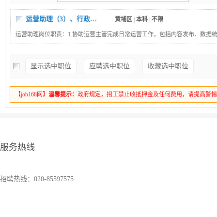
运营助理（3）、行政助理（3）
黄埔区
|
本科
|
不限
运营助理岗位职责：1.协助运营主管完成日常运营工作，包括内容发布、数据
行等。2．负责平台日常维护，如评论回复、用户互动、素材整理归档。3. 跟
协助物料准备、现场执行、活动复盘。4.配合设计，推广完成内容发布与排期
显示选中职位
应聘选中职位
收藏选中职位
位职责：负责公司办公用品采购、登记、发放与盘点，维护办公环境整洁，管
保障日常办公正常运转。起草、打印、复印、扫描各类通知、函件、报表;整理
文件、资料，建立档案台账，方便查阅。安排会议室预定、会议布置、会议纪要
【job168网】
温馨提示：
政府规定，招工禁止收抵押金及任何费用，请提高警
来访客户接待、引导、茶水服务，维护公司形象。管理员工考勤统计、请假登
入职、离职手续；负责快递收发、订水、订车、订餐等后勤事宜。学历要求：
服务热线
招聘热线：020-85597575