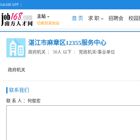
Job168 APP
|
主站
首 页
求 职
招聘会
校园
切换到其他站
湛江市麻章区12355服务中心
政府机关
|
50人 以下
|
党政机关/事业单位
政府机关
联系我们
联 系 人 ：何俊宏