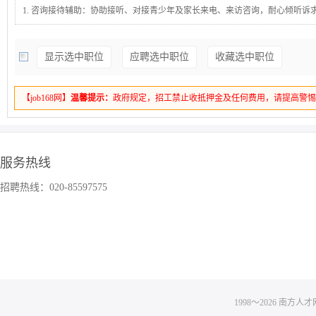
1. 咨询接待辅助：协助接听、对接青少年及家长来电、来访咨询，耐心倾听诉
安抚与基础答疑，规范登记咨询内容，引导群众有序办事。2. 工单信息整理：
工单、诉求案件的基础录入、分类、核对与整理，完善工单信息，确保内容真
显示选中职位
应聘选中职位
收藏选中职位
确，做到台账清晰、有据可查。3. 资料台账归档：协助整理服务记录、工作简
表、活动资料等各类文件，完成文件分类、排版、打印、归档工作，保障资料
4. 服务秩序维护：维护服务中心日常办公及接待秩序，做好来访人员引导、登
【job168网】
温馨提示：
政府规定，招工禁止收抵押金及任何费用，请提高警
作，保持接待区域环境整洁、办公物资摆放规整。5. 活动与内勤协助：配合中
关爱、心理疏导、普法宣传等各类服务活动，负责前期筹备、现场协助、后期
成日常数据统计、素材收集及上级安排的临时辅助工作。
服务热线
招聘热线：020-85597575
1998～
2026
南方人才网 