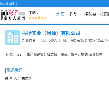
Job168 APP
|
主站
首 页
求 职
招聘会
校园
切换到其他站
振扬实业（河源）有限公司
外商独资
|
100--200人
|
耐用消费品(服装/纺织/皮革/鞋业
研发、设计、生产和销售；各类鞋、服装、帽子、提袋 及其配件
联系我们
联 系 人 ：胡仁选