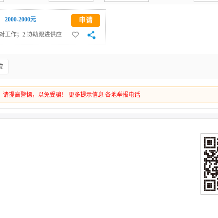
2000-2000元
申请
对工作；2.协助跟进供应
及时传递业务信息并做好
作有序开展。岗位职责：
位
练使用Office办公软
真细致、责任心强，具备良
理、业务运营工作有兴趣。
，请提高警惕，以免受骗！
更多提示信息
各地举报电话