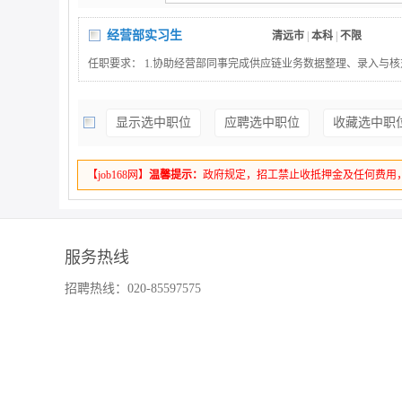
经营部实习生
清远市
|
本科
|
不限
任职要求： 1.协助经营部同事完成供应链业务数据整理、录入与核
链业务对接流程，配合与客户、供应商、物流合作方的日常沟通，
沟通记录；3.完成部门交办的其他日常行政辅助工作，保障部门工
显示选中职位
应聘选中职位
收藏选中职
1.物流管理、供应链管理、市场营销、工商管理等相关专业优先；2. 熟
件，能快速完成数据录入、表格制作、文档整理工作；3. 工作认
好的沟通表达能力与团队协作意识；4. 学习能力强，对供应链管
【job168网】
温馨提示：
政府规定，招工禁止收抵押金及任何费用
服务热线
招聘热线：020-85597575