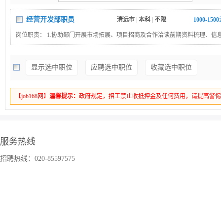
经营开发部职员
清远市
|
本科
|
不限
1000-150
岗位职责： 1.协助部门开展市场拓展、项目招商及合作洽谈前期资料梳理、信
作；2.协助起草工作简报、招商线索、汇报材料等各类公文及对外文稿；3.配
待、外联对接、会议会务筹备及部门日常行政事务；4.协助开展行业政策、市
显示选中职位
应聘选中职位
收藏选中职位
整理统计相关数据，配合完成台账更新。任职要求： 1.土木工程、工程造价、
场营销、工商管理等相关专业优先；2.熟练使用 Word、Excel、PPT 办公软件。
【job168网】
温馨提示：
政府规定，招工禁止收抵押金及任何费用，请提高警
服务热线
招聘热线：020-85597575