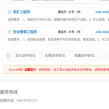
采矿工程师
清远市
|
大专
|
1年
4200-450
任职要求： 1、制定生产作业计划，把握合理开采和生产进度；2、矿山采准、
孔、爆破的具体设计及施工；3、备件、材料、油料的计划和消耗成本，提交维
协助工段长制定生产作业计划及技术经济指标；5、采矿证、安全生产许可证年
安全管理工程师
清远市
|
大专
|
1年
4200-450
完成上级领导交办的其它工作。要求：采矿相关专业、大专（含）以上学历。
任职要求： 1、现场安全隐患、危险源等不符合项的检查、整改追踪；2、员工
三级安全教育培训、安全活动规划、考试落实；3、特种设备日常使用监管、检
特种设备作业人员资质管理及考核；4、职业场所危害因素监测与防治、员工个
显示选中职位
应聘选中职位
收藏选中职位
配备计划；5、完成上级领导交办的其它工作。要求：安全工程类相关专业、大
上学历。
【job168网】
温馨提示：
政府规定，招工禁止收抵押金及任何费用，请提高警
服务热线
招聘热线：020-85597575