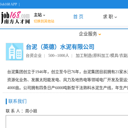
Job168 APP
|
主站
首 页
求 职
切换到其他站
企业服务
台泥（英德）水泥有限公司
台资企业
|
500--1000人
|
加工制造(原料加工/模具/农副产
台泥集团创立于1946年，创立至今已76年，台泥集团目前拥有21
资源化业务、发展太阳能发电、风力及地热电等领域电厂开发及营运
4000亩。公司拥有四条日产6000吨新型干法熟料水泥生产线，年生产能
联系我们
联 系 人 ：周小姐