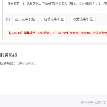
任职要求： 1、具备文职工作相关的知识及能力（制表、绘表格图形）；2、沟
好；3、 完成厂长安排的相关任务（例如生产报表、ISO文件等）；4、 、接受
配的任务。
显示选中职位
应聘选中职位
收藏选中职位
【job168网】
温馨提示：
政府规定，招工禁止收抵押金及任何费用，请提高警
服务热线
招聘热线：020-85597575
1998～
2026
南方人才网 