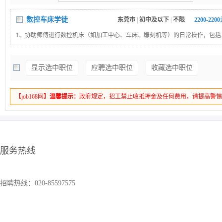
数控车床学徒
东莞市
|
初中及以下
|
不限
2200-220
1、协助师傅进行数控机床（如加工中心、车床、雕刻机等）的日常操作，包括
装夹定位、程序调用等基础步骤。2、根据图纸或工艺文件要求，在指导下加工
确保生产进度和产品质量，。3、学习使用卡尺、千分尺等测量工具，对加工工
显示选中职位
应聘选中职位
收藏选中职位
自检，并按要求填写生产记录或工序作业单4、吃苦耐劳、服从安排
【job168网】
温馨提示：
政府规定，招工禁止收抵押金及任何费用，请提高警
服务热线
招聘热线：020-85597575