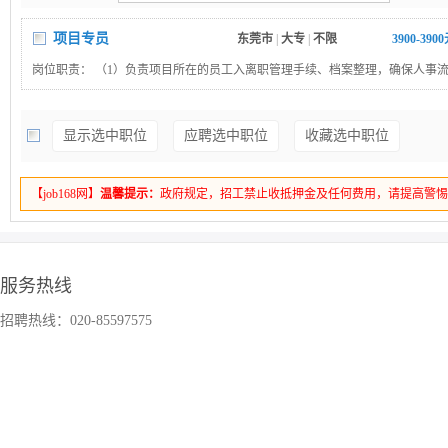
项目专员
东莞市
|
大专
|
不限
3900-390
岗位职责： （1）负责项目所在的员工入离职管理手续、档案整理，确保人事
效。 （2）进行员工日常考勤数据、薪酬核算、社保公积金信息核对等基础工作
持项目公司与总部的上下协调沟通，协助处理员工的咨询与指导工作，保障信
显示选中职位
应聘选中职位
收藏选中职位
确。 （4）定期统计驻场人事相关数据，如人员入离职数据等，形成分析报告
提供数据支持。 （5）协助总部做一定的工作内容。 岗位要求： （1）大专及
力资源管理、行政管理等相关专业优先。 （2）具备两年以上甲方或者乙方人
【job168网】
温馨提示：
政府规定，招工禁止收抵押金及任何费用，请提高警
作经验，有驻场人事工作经验或制造业、服务业等劳动密集型行业人事工作经
（3）熟练使用办公软件，能够高效处理各类人事文档与数据;了解劳动法律法
的风险防范意识。 （4）工作细致严谨，责任心强，具备良好的沟通协调能力与
适应驻场工作环境，具备较强的独立工作能力和团队协作精神.
服务热线
招聘热线：020-85597575