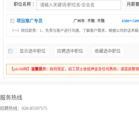
职位名称 ：
月薪要
项目推广专员
广州市
|
不限
|
不限
4500～54
（一）岗位职责：1、负责与客户进行沟通，了解客户需求，根据公司的话术稿
的商业。2、对潜在客户进行定期回访，跟踪寻找销售机会并完成目标。3、管
的日常沟通，维护与客户的良好关系，建立长期合作。（二）任职资格：1、会
显示选中职位
应聘选中职位
收藏选中职位
广东、广西会讲白话均可。2、语言表达流利，可接受一点点地方性口音 。3、
取心，责任心。
【job168网】
温馨提示：
政府规定，招工禁止收抵押金及任何费用，请提高警
服务热线
招聘热线：020-85597575