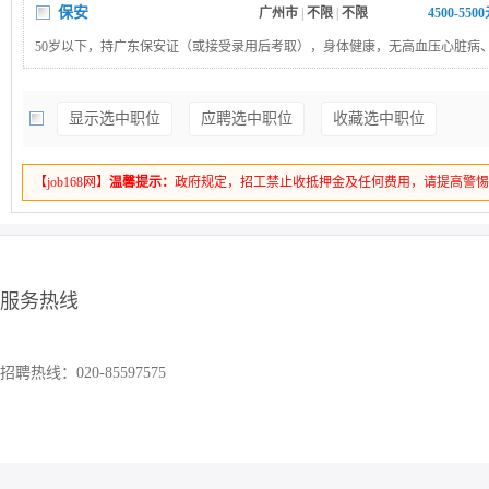
保安
广州市
|
不限
|
不限
4500-550
50岁以下，持广东保安证（或接受录用后考取），身体健康，无高血压心脏病
病、癫痫及隐性疾病。
显示选中职位
应聘选中职位
收藏选中职位
【job168网】
温馨提示：
政府规定，招工禁止收抵押金及任何费用，请提高警
服务热线
招聘热线：020-85597575