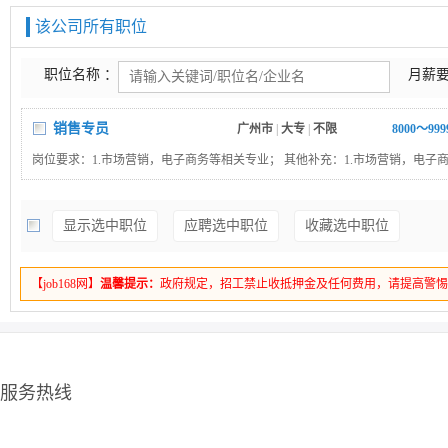
该公司所有职位
职位名称 ：
月薪要
销售专员
广州市
|
大专
|
不限
8000～99
岗位要求：1.市场营销，电子商务等相关专业； 其他补充：1.市场营销，电子
业；2.热情待人，真诚有爱 "
显示选中职位
应聘选中职位
收藏选中职位
【job168网】
温馨提示：
政府规定，招工禁止收抵押金及任何费用，请提高警
服务热线