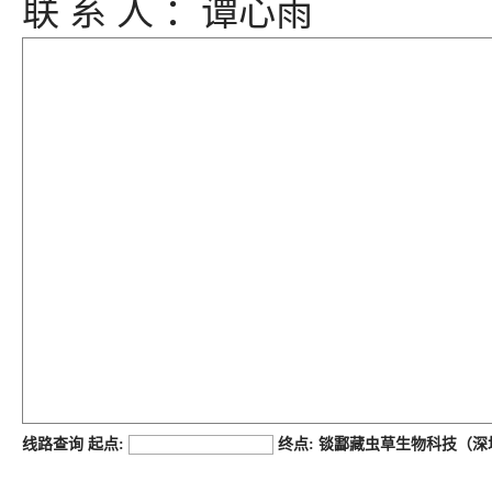
联 系 人 ：谭心雨
job168网
线路查询 起点:
终点: 锬酃藏虫草生物科技（