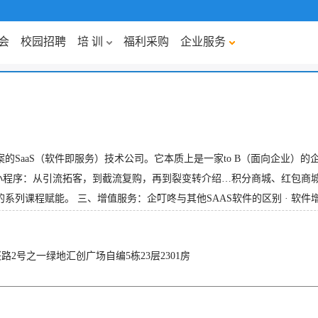
会
校园招聘
培 训
福利采购
企业服务
SaaS（软件即服务）技术公司。它本质上是一家to B（面向企业）的
S小程序：从引流拓客，到截流复购，再到裂变转介绍…积分商城、红包商城，大
程赋能。 三、增值服务：企叮咚与其他SAAS软件的区别 · 软件增值..
2号之一绿地汇创广场自编5栋23层2301房