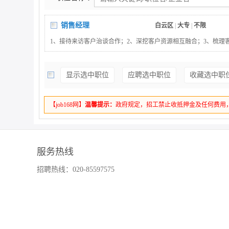
销售经理
白云区
|
大专
|
不限
1、接待来访客户治谈合作；2、深挖客户资源相互融合；3、梳理
统操作指导落地应用；5、邀约客户参加公司会议协助公司会议促
保险、软件、教育培训以及服务行业优先；2、形象佳。
显示选中职位
应聘选中职位
收藏选中职
【job168网】
温馨提示：
政府规定，招工禁止收抵押金及任何费用
服务热线
招聘热线：020-85597575