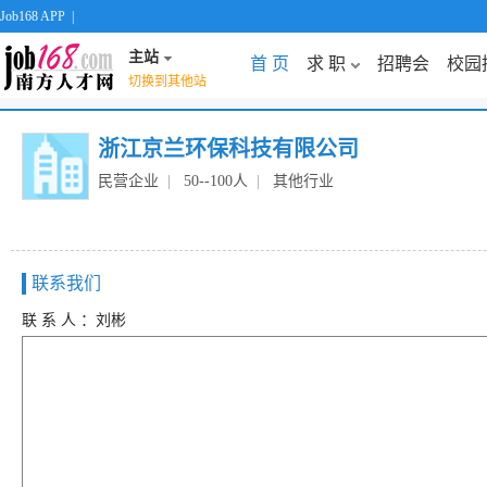
Job168 APP
|
主站
首 页
求 职
招聘会
校园
切换到其他站
浙江京兰环保科技有限公司
民营企业
|
50--100人
|
其他行业
联系我们
联 系 人 ：刘彬