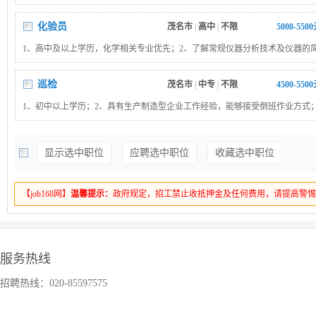
程，excel 报表等办公软件运用熟练；3、有两年以上机械类生产调度工作经验
好的管理、沟通和组织协调能力及应变能力
化验员
茂名市
|
高中
|
不限
5000-550
1、高中及以上学历，化学相关专业优先；2、了解常规仪器分析技术及仪器的
3、具有 1 年相关工作经验，从事过分析、检测工作；4、具备团队合作、问题
巡检
茂名市
|
中专
|
不限
4500-550
1、初中以上学历；2、具有生产制造型企业工作经验，能够接受倒班作业方式
工作经验要求；4、诚实守信，作风正派，有责任感和团队精神
显示选中职位
应聘选中职位
收藏选中职位
【job168网】
温馨提示：
政府规定，招工禁止收抵押金及任何费用，请提高警
服务热线
招聘热线：020-85597575