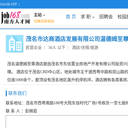
Job168 APP
|
主站
首 页
求 职
招聘会
校园
切换到其他站
茂名市达商酒店发展有限公司温德姆至
民营企业
|
50人 以下
|
酒店/住宿/旅游
茂名温德姆至尊酒店是由茂名市东信置业房地产开发有限公司投资兴
理。 酒店位于茂名CBD中心区，地处城市主干道西粤中路和双山路的交
位逾1000余个，屋顶设有茂名地区直升机停机坪。酒店拥有各类客房2
联系我们
联系地址：茂名市西粤南路188号大院东信时代广场1号栋负一至七
联 系 人 ：彭婉茹