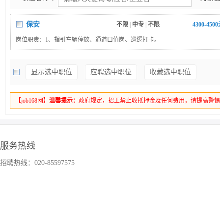
保安
不限
|
中专
|
不限
4300-450
岗位职责：1、指引车辆停放、通道口值岗、巡逻打卡。
显示选中职位
应聘选中职位
收藏选中职位
【job168网】
温馨提示：
政府规定，招工禁止收抵押金及任何费用，请提高警
服务热线
招聘热线：020-85597575