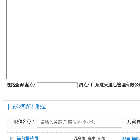
job168网
线路查询 起点:
终点: 广东悉来酒店管理有限
该公司所有职位
职位名称 ：
月薪要
前台接待员
茂名市
|
高中
|
不限
3800-400