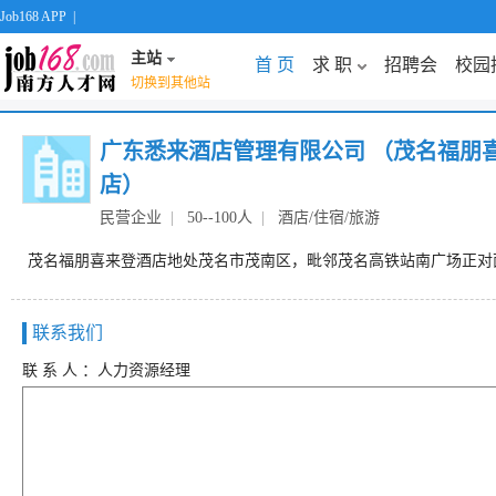
Job168 APP
|
主站
首 页
求 职
招聘会
校园
切换到其他站
广东悉来酒店管理有限公司 （茂名福朋
店）
民营企业
|
50--100人
|
酒店/住宿/旅游
茂名福朋喜来登酒店地处茂名市茂南区，毗邻茂名高铁站南广场正对面
联系我们
联 系 人 ：人力资源经理