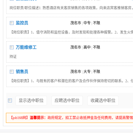
岗位职责/职位描述1. 熟悉酒店有关客房销售的各项政策，向来店宾客推销客房
更大的经济效益2. 熟练前台各项专业业务和技能，向客人提供优质服务3. 负责
宾客办理入住、退房手续岗位要求：1. 良好的英文沟通能力2. 形象佳
监控员
茂名市
|
中专
|
不限
【岗位职责】1、值守消防和监控设备，及时发现和处理各种报警。2、发生火
的消防应急程序。3、准确操作中控室的各种设备处置发生在饭店的紧急情况。
求】1、有较强的工作责任心；2、有迅速处理突发事件的敏感度和能力。
万能维修工
茂名市
|
高中
|
不限
持证
销售员
茂名市
|
大专
|
不限
【岗位职责】1、与既有的客户和潜在的客户及合作伙伴保持密切的联系。2、
户的会面，对预定的客户实施客户关系管理，完成销售目标。【岗位要求】1、
于沟通。2、具备较强的学习能力和优秀的沟通能力。
显示选中职位
应聘选中职位
收藏选中职位
【job168网】
温馨提示：
政府规定，招工禁止收抵押金及任何费用，请提高警