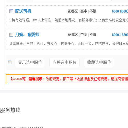
配送司机
花都区
|
高中
|
不限
6000-800
1.持有效驾照，3年以上驾临，熟悉本地路况，有服务意识；2.负责准时安全完
检查车辆状况，保持清洁，协助优化配送路线。
月嫂、育婴师
花都区
|
中专
|
不限
8000-168
身体健康，生熟手皆可，有爱心，有责任心，五险一金，包吃包住，节假日三
时！
显示选中职位
应聘选中职位
收藏选中职位
【job168网】
温馨提示：
政府规定，招工禁止收抵押金及任何费用，请提高警
服务热线