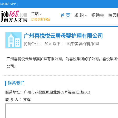
Job168 APP
|
主站
首 页
求 职
招聘会
校园
切换到其他站
广州喜悦悦云居母婴护理有限公司
民营企业
|
50人 以下
|
医疗/美容/保健/护理
广州喜悦悦云居母婴护理有限公司，为喜悦集团的子公司，喜悦集团
公司。
联系我们
联系地址：广州市花都区凤凰北路59号福达汇1栋603
联 系 人 ：罗辉