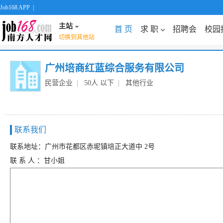
Job168 APP
|
主站
首 页
求 职
招聘会
校园
切换到其他站
广州培商红蓝综合服务有限公司
民营企业
|
50人 以下
|
其他行业
联系我们
联系地址：广州市花都区赤坭镇培正大道中 2号
联 系 人 ：甘小姐