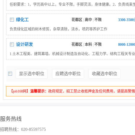
任职要求：1、学历高中以上，专业不限，手脚灵活，身体健康。2、负责线束
操作工（裁线、剥皮、端子压接、插束壳、缠布基胶带、线束终检测试），严
作业，确保产品质量达标。3、接受加班及两班倒。
绿化工
花都区
|
高中
|
不限
3300-350
负责绿化区域的树木修剪，杂草清除，浇水，喷药等养护工作
设计研发
花都区
|
本科
|
不限
8000-120
1.土木工程类、建筑幕墙、机械设计制造及自动化、工程力学、结构工程关专业
墙施工方案设计、施工图纸深化，加工图绘制，下料等方面工作
显示选中职位
应聘选中职位
收藏选中职位
【job168网】
温馨提示：
政府规定，招工禁止收抵押金及任何费用，请提高警
服务热线
招聘热线：020-85597575