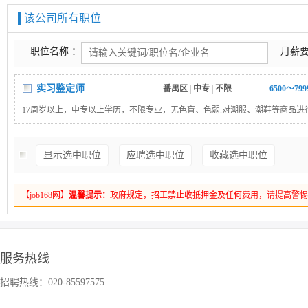
该公司所有职位
职位名称 ：
月薪要
实习鉴定师
番禺区
|
中专
|
不限
6500～79
17周岁以上，中专以上学历，不限专业，无色盲、色弱.对潮服、潮鞋等商品进
描、鉴别，包装、登记、出库。
显示选中职位
应聘选中职位
收藏选中职位
【job168网】
温馨提示：
政府规定，招工禁止收抵押金及任何费用，请提高警
服务热线
招聘热线：020-85597575