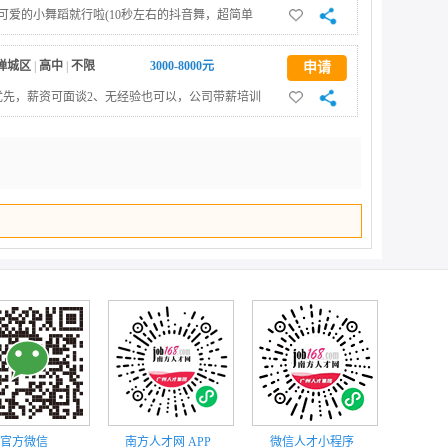
可爱的小舞蹈就行啦(10秒左右的抖音舞，超简单
顶部
00+高提成!!!上班时间:6-8小时任职要求:颜值要求不是很
无才艺都可(会舞蹈优先练习生待遇丰厚，小自0经验
禅城区
|
高中
|
不限
3000-8000元
申请
优先，薪资可面谈2、无经验也可以，公司带薪培训
跟主播配合调动直播间气氛，与粉丝做互动引导关注。
强，阳光开朗2、学习能力强，懂得临场应变发挥。
官方微信
南方人才网 APP
微信人才小程序