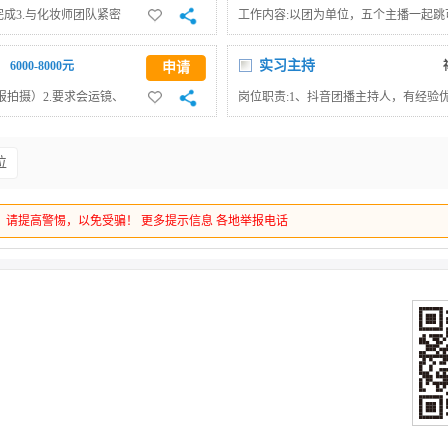
完成3.与化妆师团队紧密
工作内容:以团为单位，五个主播一起跳
有时尚敏感度，具有良好
的!!!!)薪资待遇:无责保底8000~100
和力，有良好的服务意
高，五官协调就好，性格活泼开朗，有
实习主持
6000-8000元
申请
福利待遇：包住宿
拍摄）2.要求会运镜、
岗位职责:1、抖音团播主持人，有经验
6000-7000、月休4
3、公司会定期提供专业的培训。4、
成公司的拍摄任务（视频、
任职要求:1、吐字清晰，逻辑思维能力
位
沟通拍摄内容、拍摄风格完
3、普通话要标准
职买社保
，请提高警惕，以免受骗！
更多提示信息
各地举报电话