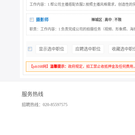
工作内容：1.帮公司主播搭配衣服2.按照主播风格需求，创造性的
合作，确保主播开播质量和效果4.了解女团团播穿搭岗位要求：1.
的沟通能力和学习能力2.审美优秀，形象气质佳，喜欢穿搭3.有亲
摄影师
禅城区
|
高中
|
不限
识，有沟通能
职责：工作内容：1.负责完成公司的拍摄任务（视频、形象照、海报
剪辑、使用P图软件3、积极沟通拍摄内容、拍摄风格完成作品薪资待遇：
天‘上班时间12点到8点、入职买社保要求：工作内容：1.负责完
显示选中职位
应聘选中职位
收藏选中职
形象照、海报拍摄）2.要求会运镜、剪辑、使用P图软件3、积极
成作品薪资待遇：6000-7000、月休4天‘上班时间12点到8点、入
【job168网】
温馨提示：
政府规定，招工禁止收抵押金及任何费用
服务热线
招聘热线：020-85597575