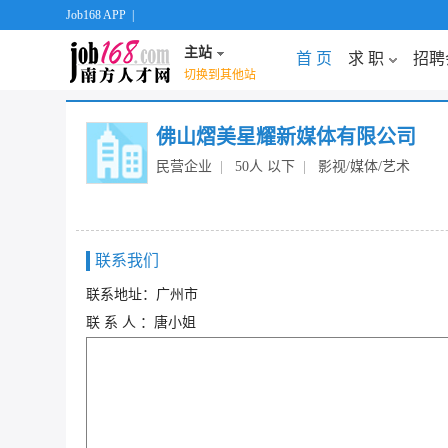
Job168 APP
|
主站
首 页
求 职
招聘
切换到其他站
佛山熠美星耀新媒体有限公司
民营企业
|
50人 以下
|
影视/媒体/艺术
联系我们
联系地址：广州市
联 系 人 ：唐小姐