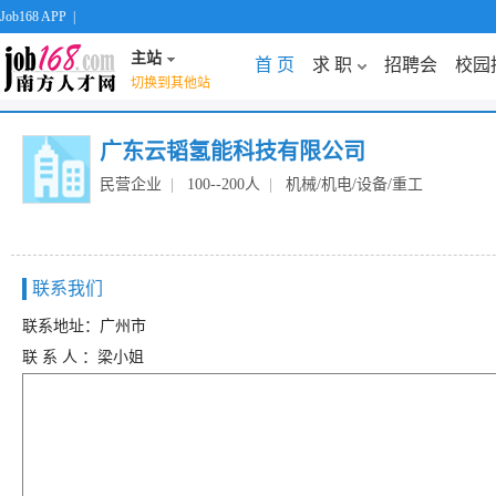
Job168 APP
|
主站
首 页
求 职
招聘会
校园
切换到其他站
广东云韬氢能科技有限公司
民营企业
|
100--200人
|
机械/机电/设备/重工
联系我们
联系地址：广州市
联 系 人 ：梁小姐