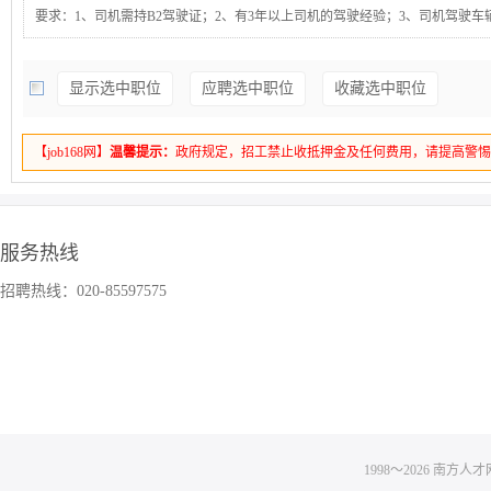
要求：1、司机需持B2驾驶证；2、有3年以上司机的驾驶经验；3、司机驾驶车
车，渣土车，搅拌车，自卸车，重卡”4、分为白班和晚班（半个月轮一次），
500公里。
显示选中职位
应聘选中职位
收藏选中职位
【job168网】
温馨提示：
政府规定，招工禁止收抵押金及任何费用，请提高警
服务热线
招聘热线：020-85597575
1998～
2026
南方人才网 