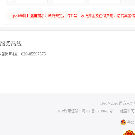
及以上学历，优秀应届毕业生亦可；（2）愿意从基层做起 ，扎实基础岗位技
业解决方案推广：熟悉电梯产品及标准，能针对客户提供定制方案，推广公司
（3）适应性强：能适应轮班制及快节奏的工作方式， 服从调动安排；（4）学
业务跟单
南海区
|
大专
|
不限
4500-500
务要求：大专及以上学历，机械工程、市场营销、工商管理等相关专业优先，
动学习，善于发现问题，解决问题；（5）良好服务意识：热情开朗 ，喜欢与
【job168网】
温馨提示：
政府规定，招工禁止收抵押金及任何费用，请提高警
要求：有跟单相关工作 1 年以上经验，懂基本 Excel、word 操作，具有一定
经验者，学历可适当放宽；3-5 年以上电梯行业销售经验优先，有知名电梯企
（6）具备良好的沟通技巧和团队管理能力，敢于挑战自我，不断往上晋升。
貌端正，口齿清晰，有责任心，逻辑性好
先；出色的商务谈判能力、能适应高频出差，口才好，抗压能力强，有团队合
电梯行业相关证书（图电梯操作证、安全管理证等）了解电梯、旧改馆等新兴
加工中心技术员
南海区
|
中专
|
不限
8000-100
要求：中专以上学历，数控专业优先；3 年以上五金行业 CNC 加工中心技术
服务热线
招聘热线：020-85597575
客服主管
南海区
|
大专
|
不限
3500-100
具备良好的沟通能力和团队管理能力，有相关客服管理经验优先；熟悉新媒体
能够熟练处理客户咨询和问题，保证客户满意度；有责任心，能够承受工作压
招商经理（医疗器械药品耗材）
南海区
|
大专
|
不限
4000-100
职责：有医疗耗材 / 器械领域招商经验，具备成熟的经销商资源网络；掌握省
台挂网规则及实操经验；具备敏锐的市场洞察力与商务谈判能力，目标导向
1998～
2026
南方人才网 
财务经理
南海区
|
本科
|
不限
5000-100
ICP许可证号：粤ICP备13019620号
经营许可证编号
职责：具备良好的财务管理能力和高度的责任心；熟悉财务软件及办公软件的
粤公网
效处理财务数据；具有良好的沟通能力和团队合作精神，能够与不同部门有效
流程有深入理解，能够独立处理和解决财务相关问题
钣金质检员
南海区
|
高中
|
不限
5000-700