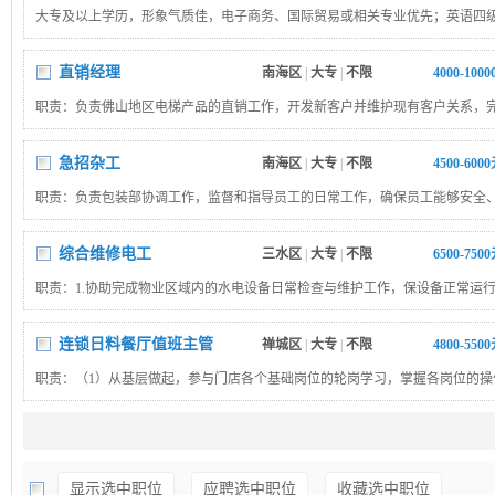
大专及以上学历，形象气质佳，电子商务、国际贸易或相关专业优先；英语四
备良好的听说读写能力；拥有良好的沟通协调能力，性格活泼，思维清晰具备
力和应变能力
直销经理
南海区
|
大专
|
不限
4000-100
职责：负责佛山地区电梯产品的直销工作，开发新客户并维护现有客户关系，
标；调研佛山电梯市场，收集竞争对手信息，制定针对性的销售策略；跟进项
技术、安装等部门，确保客户需求得到及时响应福利待遇：带薪年假
急招杂工
南海区
|
大专
|
不限
4500-600
职责：负责包装部协调工作，监督和指导员工的日常工作，确保员工能够安全
包装工作，并提供培训等，要求会看 CAD 图纸，有五金行业管理工作者优先
综合维修电工
三水区
|
大专
|
不限
6500-750
职责：1.协助完成物业区域内的水电设备日常检查与维护工作，保设备正常运行;
设施的故障排查与简单维修，确3.熟悉辖区内弱电系统设备的性能，并熟知管
向和使用情况;4.配合项目团队完成相关工程任务及临时性工作安排。要求：1.
连锁日料餐厅值班主管
禅城区
|
大专
|
不限
4800-550
历优先，经验优秀者可放宽学历要求;2.具备低压电工证，持证上岗，3.有产业
职责：（1）从基层做起，参与门店各个基础岗位的轮岗学习，掌握各岗位的操
经验优先考虑。
与岗位技能培训并通过考核；（2）负责餐饮门店的日常营运管理，负责餐前准
护、物料管控及清洁卫生（如开餐准备、收尾工作、环境整洁等）；（3）严格
销售经理
南海区
|
大专
|
不限
4000-100
章制度，提升服务意识和工作效率；（4）提升顾客服务体验，提升服务标准，
职责：市场开发及客户管理：负责市场开拓，挖掘新客户资源，拜访客户，维
量和顾客满意度；（5）协助副店长、店长处理门店工作事宜。要求：（1）男
显示选中职位
应聘选中职位
收藏选中职位
系；销售目标达成：完成年度销售指标（包括签约、出货、回款等），及分析