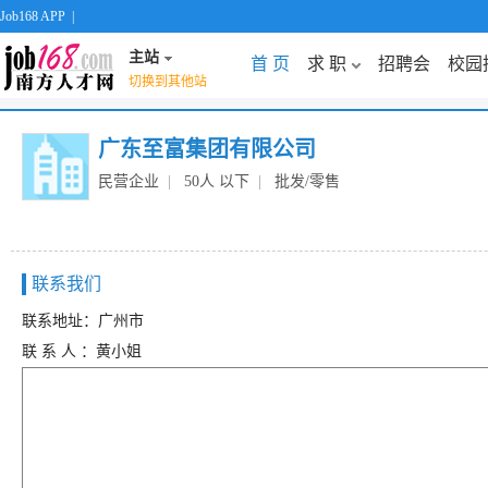
Job168 APP
|
主站
首 页
求 职
招聘会
校园
切换到其他站
广东至富集团有限公司
民营企业
|
50人 以下
|
批发/零售
联系我们
联系地址：广州市
联 系 人 ：黄小姐