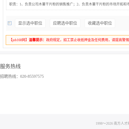
职责：1、负责公司木薯干片粉的销售推广；2、负责木薯干片粉的市场开拓和
集，负责客户的开发；3、负责客户关系维护，定期进行客户拜访；4、了解公
略，制定并达成各阶段个人销售目标。要求：1、大专及以上学历；2、具备良
显示选中职位
应聘选中职位
收藏选中职位
能力和客户服务意识；3、有驾照，会开车，能接受外出拜访，有自驾车优先考
1、无责任底薪+绩效+高额提成（销量、利润双计提）；2、奖金福利：全勤奖
贴、工龄补贴等；3、带薪假期：法定节假日、年假、婚假、产假、陪产假、哺
【job168网】
温馨提示：
政府规定，招工禁止收抵押金及任何费用，请提高警
其他：嘉年华春节晚会、文化娱乐活动、下午茶等。有提成,带薪年假,五险,另
销售利润双计提！
服务热线
招聘热线：020-85597575
1998～
2026
南方人才网 