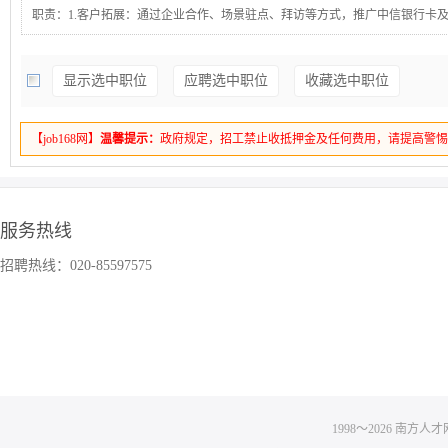
职责：1.客户拓展：通过企业合作、场景驻点、拜访等方式，推广中信银行卡
品，积极拓展客户资源。2.客户维护：根据用户需求，推动信用卡绑定和活动
户粘性，增加信用卡使用频率和交易额。3.协同合作：参与市场推广活动（如精彩
显示选中职位
应聘选中职位
收藏选中职位
享兑等），为提升活动要求：1、大专以上学历，学信网可查2、征信良好3、
照4、热爱打交道，具有上进心，抗压能力福利待遇：有提成,带薪年假,五险,公
贴，高温补贴，过节费，开门红利是，过节大礼包
【job168网】
温馨提示：
政府规定，招工禁止收抵押金及任何费用，请提高警
服务热线
招聘热线：020-85597575
1998～
2026
南方人才网 