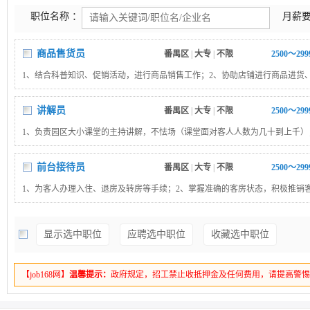
职位名称 ：
月薪要
商品售货员
番禺区
|
大专
|
不限
2500～29
1、结合科普知识、促销活动，进行商品销售工作；2、协助店铺进行商品进货
列整理工作；3、协助完成店铺的月度盘点，确保商品库存无误；4、协助店铺
保账目清晰。
讲解员
番禺区
|
大专
|
不限
2500～29
1、负责园区大小课堂的主持讲解，不怯场（课堂面对客人人数为几十到上千）
提供科普知识讲解、园区咨询答疑，并做好游客安全看护及提示。(口齿清晰、
先)
前台接待员
番禺区
|
大专
|
不限
2500～29
1、为客人办理入住、退房及转房等手续；2、掌握准确的客房状态，积极推销
目；3、灵活处理客人提出的要求。
显示选中职位
应聘选中职位
收藏选中职位
【job168网】
温馨提示：
政府规定，招工禁止收抵押金及任何费用，请提高警