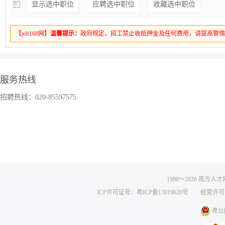
显示选中职位
应聘选中职位
收藏选中职位
【job168网】
温馨提示：
政府规定，招工禁止收抵押金及任何费用，请提高警
服务热线
招聘热线：020-85597575
1998～
2026
南方人才网 
ICP许可证号：粤ICP备13019620号
经营许可证编号
粤公网