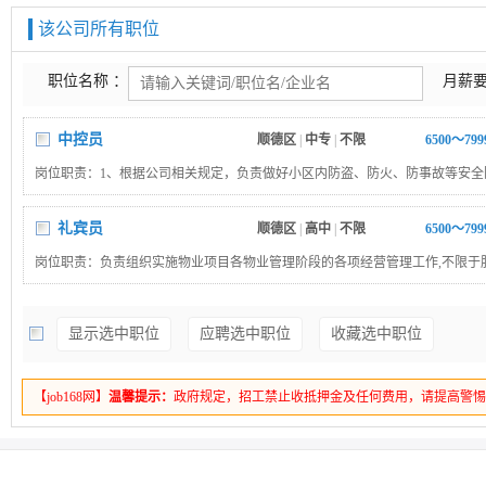
该公司所有职位
职位名称 ：
月薪要
中控员
顺德区
|
中专
|
不限
6500～79
岗位职责：1、根据公司相关规定，负责做好小区内防盗、防火、防事故等安全
作。2、车辆进出指挥有序停放，维护小区的治安秩序，及时处理突发事件并报
做好客户来访接待工作形象展示及小区内装修施工人员管理。4、完成上级领导
礼宾员
顺德区
|
高中
|
不限
6500～79
工作岗位要求：1、 退伍军人优先考虑(男女不限)。2、有消防设施操作员证(中
岗位职责：负责组织实施物业项目各物业管理阶段的各项经营管理工作,不限于
有保安员证优先。3、爱岗敬业，坚守岗位，具备良好的道德品德。4、无违法
障、客户关系维护、社区经营、增值服务等。岗位要求：1、退役军人 (包含义
录。&quot;
或体/警/武院校毕业，表现优异，无违法违纪;2、高中及以上学历，政治素质和
显示选中职位
应聘选中职位
收藏选中职位
好；3、形象气质佳，具备良好的沟通能力和团队合作精神
【job168网】
温馨提示：
政府规定，招工禁止收抵押金及任何费用，请提高警